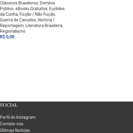
Clássicos Brasileiros
,
Domínio
Público
,
eBooks Gratuitos
,
Euclides
da Cunha
,
Ficção / Não Ficção
,
Guerra de Canudos
,
História /
Reportagem
,
Literatura Brasileira
,
Regionalismo
R$
0,00
SOCIAL
Perfil do Instagram
Contate-nos
Últimas Notícias