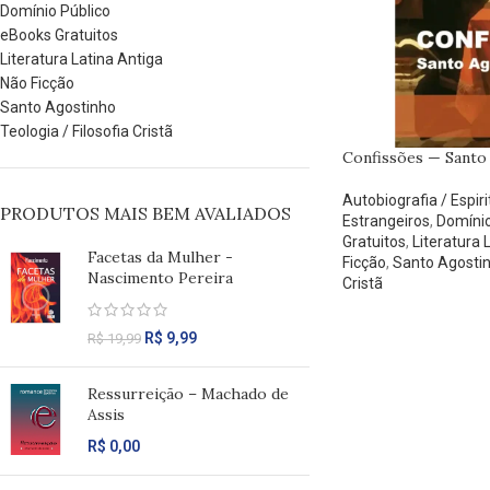
Domínio Público
eBooks Gratuitos
Literatura Latina Antiga
Não Ficção
Santo Agostinho
Teologia / Filosofia Cristã
Confissões — Santo
Autobiografia / Espir
PRODUTOS MAIS BEM AVALIADOS
Estrangeiros
,
Domínio
Gratuitos
,
Literatura 
Facetas da Mulher -
Ficção
,
Santo Agosti
Nascimento Pereira
Cristã
R$
9,99
R$
19,99
Ressurreição – Machado de
Assis
R$
0,00