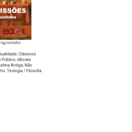
 Agostinho
itualidade
,
Clássicos
 Público
,
eBooks
Latina Antiga
,
Não
nho
,
Teologia / Filosofia