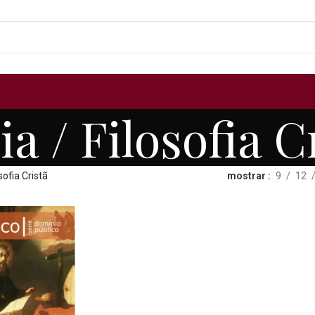
ia / Filosofia C
sofia Cristã
mostrar
9
12