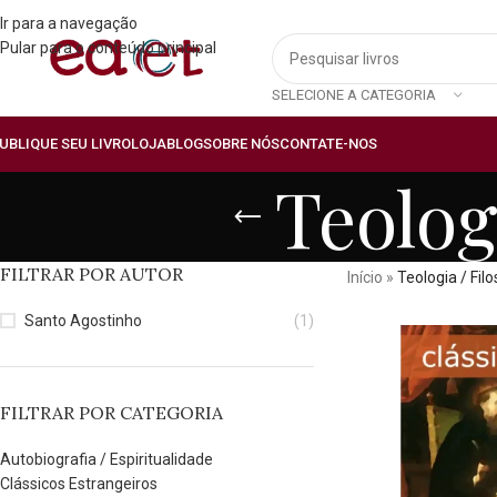
Ir para a navegação
Pular para o conteúdo principal
SELECIONE A CATEGORIA
UBLIQUE SEU LIVRO
LOJA
BLOG
SOBRE NÓS
CONTATE-NOS
Teolog
FILTRAR POR AUTOR
Início
»
Teologia / Filo
Santo Agostinho
(1)
FILTRAR POR CATEGORIA
Autobiografia / Espiritualidade
Clássicos Estrangeiros