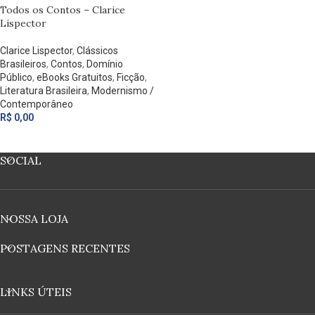
Todos os Contos – Clarice
Lispector
Clarice Lispector
,
Clássicos
Brasileiros
,
Contos
,
Domínio
Público
,
eBooks Gratuitos
,
Ficção
,
Literatura Brasileira
,
Modernismo /
Contemporâneo
R$
0,00
SOCIAL
NOSSA LOJA
POSTAGENS RECENTES
LINKS ÚTEIS