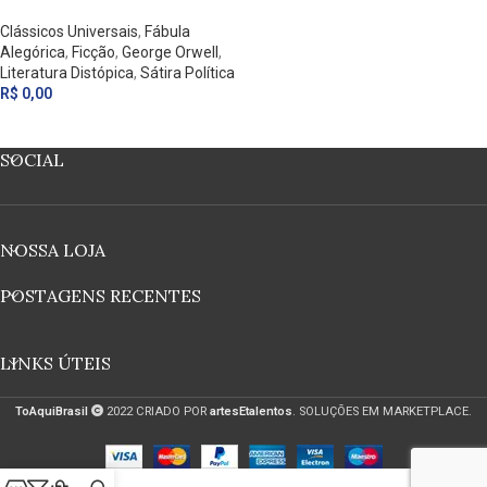
Clássicos Universais
,
Fábula
Alegórica
,
Ficção
,
George Orwell
,
Literatura Distópica
,
Sátira Política
R$
0,00
SOCIAL
NOSSA LOJA
POSTAGENS RECENTES
LINKS ÚTEIS
ToAquiBrasil
2022 CRIADO POR
artesEtalentos
. SOLUÇÕES EM MARKETPLACE.