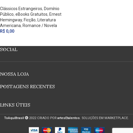
Clássicos Estrangeiros
,
Domínio
Público
,
eBooks Gratuitos
,
Ernest
Hemingway
,
Ficção
,
Literatura
Americana
,
Romance / Novela
R$
0,00
SOCIAL
NOSSA LOJA
POSTAGENS RECENTES
LINKS ÚTEIS
ToAquiBrasil
2022 CRIADO POR
artesEtalentos
. SOLUÇÕES EM MARKETPLACE.