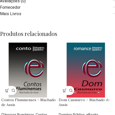
Avaliações (0)
Fornecedor
Mais Livros
Produtos relacionados
Contos Fluminenses – Machado
Dom Casmurro – Machado de
de Assis
Assis
Clássicos Brasileiros
,
Contos
,
Domínio Público
,
eBooks