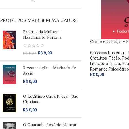
PRODUTOS MAIS BEM AVALIADOS
Facetas da Mulher -
Nascimento Pereira
Crime e Castigo – F
Clássicos Universais
,
R$
9,99
R$
19,99
Gratuitos
,
Ficção
,
Fió
Literatura Russa
,
Rea
Ressurreição – Machado de
Romance Psicológico
Assis
R$
0,00
R$
0,00
O Legítimo Capa Preta - São
Cipriano
R$
0,00
O Guarani – José de Alencar