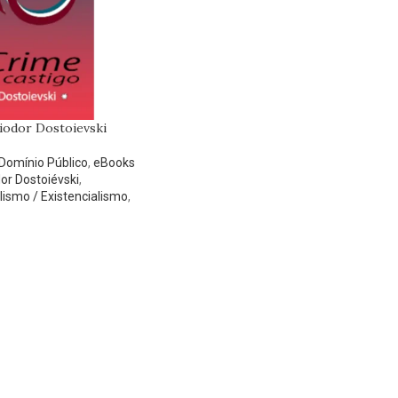
iodor Dostoievski
Domínio Público
,
eBooks
dor Dostoiévski
,
lismo / Existencialismo
,