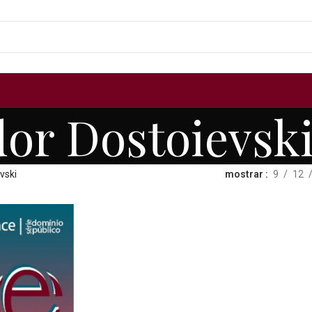
dor Dostoievsk
vski
mostrar
9
12