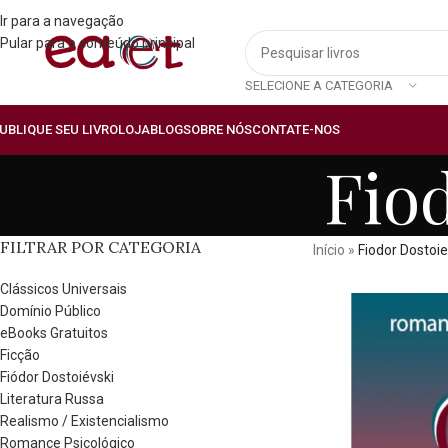
Ir para a navegação
Pular para o conteúdo principal
SELECIONE A CATEGORIA
UBLIQUE SEU LIVRO
LOJA
BLOG
SOBRE NÓS
CONTATE-NOS
Fio
FILTRAR POR CATEGORIA
Início
»
Fiodor Dostoie
Clássicos Universais
Domínio Público
eBooks Gratuitos
Ficção
Fiódor Dostoiévski
Literatura Russa
Realismo / Existencialismo
Romance Psicológico